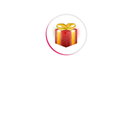
Miska 003
Giftbox 015
Cins
kişi